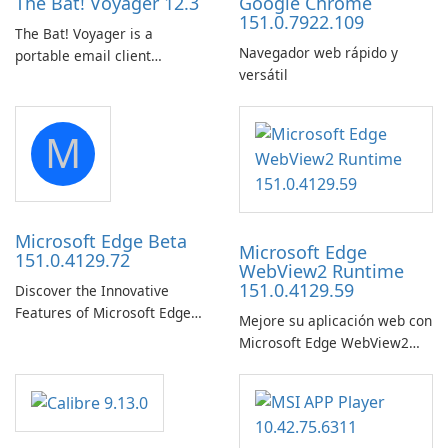
The Bat! Voyager 12.3
Google Chrome
151.0.7922.109
The Bat! Voyager is a
Navegador web rápido y
portable email client
versátil
software which you can
launch from any USB or
portable media on any
M
computer running Microsoft
Windows.
Microsoft Edge Beta
Microsoft Edge
151.0.4129.72
WebView2 Runtime
151.0.4129.59
Discover the Innovative
Features of Microsoft Edge
Mejore su aplicación web con
Beta: The Future of Web
Microsoft Edge WebView2
Browsing Microsoft Edge
Runtime.
Beta, developed by Microsoft
Corporation, is shaping the
landscape of modern web
browsers with its cutting-