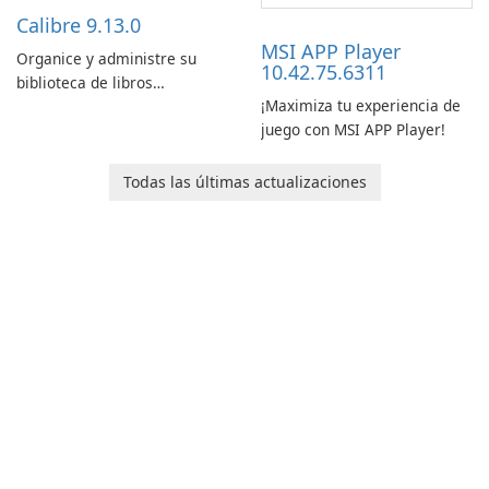
edge features and seamless
Calibre 9.13.0
user …
MSI APP Player
Organice y administre su
10.42.75.6311
biblioteca de libros
¡Maximiza tu experiencia de
electrónicos con facilidad
juego con MSI APP Player!
usando Calibre.
Todas las últimas actualizaciones