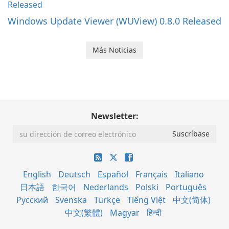
Windows Update Viewer (WUView) 0.8.0 Released
Más Noticias
Newsletter:
English
Deutsch
Español
Français
Italiano
日本語
한국어
Nederlands
Polski
Português
Русский
Svenska
Türkçe
Tiếng Việt
中文(简体)
中文(繁體)
Magyar
हिन्दी