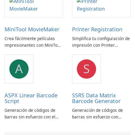
MiniTool MovieMaker
Printer Registration
Crea fácilmente películas
Simplifica tu configuración de
impresionantes con MiniTool
impresión con Printer
MovieMaker.
Registration by Canon Inc.
A
S
ASPX Linear Barcode
SSRS Data Matrix
Script
Barcode Generator
Generación de códigos de
Generación de códigos de
barras sin esfuerzo con el
barras sin esfuerzo con
script lineal de códigos de
generador de códigos de
barras ASPX
barras SSRS Data Matrix