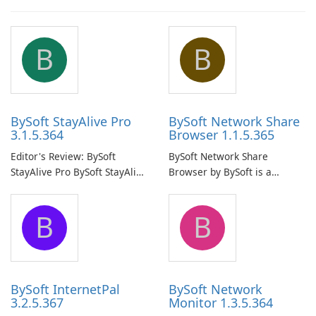
B
B
BySoft StayAlive Pro
BySoft Network Share
3.1.5.364
Browser 1.1.5.365
Editor's Review: BySoft
BySoft Network Share
StayAlive Pro BySoft StayAlive
Browser by BySoft is a
Pro is a reliable software
comprehensive software
application designed to
application that allows users
B
B
ensure the continuous and
to easily browse and manage
uninterrupted operation of
shared folders on their
your computer system.
network.
BySoft InternetPal
BySoft Network
3.2.5.367
Monitor 1.3.5.364