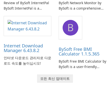
Review of BySoft InternetPal
BySoft Network Monitor by
BySoft InternetPal is a
BySoft is a comprehensive
comprehensive software
network monitoring software
application designed to
designed to help businesses
B
monitor your internet
effectively manage their
connection and provide real-
network infrastructure.
time insights into its
performance.
Internet Download
BySoft Free BMI
Manager 6.43.8.2
Calculator 1.1.5.365
인터넷 다운로드 관리자로 다운
BySoft Free BMI Calculator by
로드 속도를 높이십시오!
BySoft is a user-friendly
software application
designed to help you
모든 최신 업데이트
calculate your Body Mass
Index quickly and accurately.