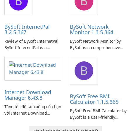
B
B
uninterrupted operation of
shared folders on their
your computer system.
network.
BySoft InternetPal
BySoft Network
3.2.5.367
Monitor 1.3.5.364
Review of BySoft InternetPal
BySoft Network Monitor by
BySoft InternetPal is a
BySoft is a comprehensive
comprehensive software
network monitoring software
application designed to
designed to help businesses
B
monitor your internet
effectively manage their
connection and provide real-
network infrastructure.
time insights into its
performance.
Internet Download
BySoft Free BMI
Manager 6.43.8
Calculator 1.1.5.365
Tăng tốc độ tải xuống của bạn
BySoft Free BMI Calculator by
với Internet Download
BySoft is a user-friendly
Manager!
software application
designed to help you