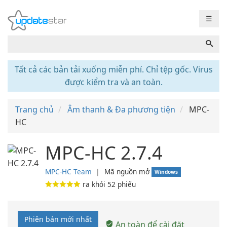
☰
Tất cả các bản tải xuống miễn phí. Chỉ tệp gốc. Virus
được kiểm tra và an toàn.
Trang chủ
Âm thanh & Đa phương tiện
MPC-
HC
MPC-HC 2.7.4
MPC-HC Team
❘
Mã nguồn mở
Windows
ra khỏi
52
phiếu
Phiên bản mới nhất
An toàn để cài đặt