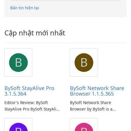
Bản tin hiện tại
Cập nhật mới nhất
B
B
BySoft StayAlive Pro
BySoft Network Share
3.1.5.364
Browser 1.1.5.365
Editor's Review: BySoft
BySoft Network Share
StayAlive Pro BySoft StayAlive
Browser by BySoft is a
Pro is a reliable software
comprehensive software
application designed to
application that allows users
ensure the continuous and
to easily browse and manage