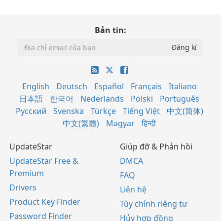
Bản tin:
English
Deutsch
Español
Français
Italiano
日本語
한국어
Nederlands
Polski
Português
Русский
Svenska
Türkçe
Tiếng Việt
中文(简体)
中文(繁體)
Magyar
हिन्दी
UpdateStar
Giúp đỡ & Phản hồi
UpdateStar Free &
DMCA
Premium
FAQ
Drivers
Liên hệ
Product Key Finder
Tùy chỉnh riêng tư
Password Finder
Hủy hợp đồng