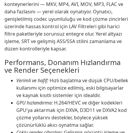
konteynerlerini — MKV, MP4, AVI, MOV, MP3, FLAC ve
daha fazlasını — yerel olarak oynatıyor. Oynatıcı,
genişletilmiş codec uyumluluğu ve kod çözme zincirleri
üzerinde hassas kontrol için LAV Filtreleri gibi harici
filtre paketleriyle sorunsuz entegre olur. Yerel altyazı
işleme, SRT ve gelişmiş ASS/SSA stilini zamanlama ve
düzen kontrolleriyle kapsar.
Performans, Donanım Hızlandırma
ve Render Seçenekleri
Verimli ve hafif:
Hızlı başlatma ve düşük CPU/bellek
kullanımı için optimize edilmiş, eski bilgisayarlar
ve kaynak kısıtlı sistemler için idealdir.
GPU hızlandırma:
H.264/HEVC ve diğer kodekleri
GPU'ya aktarmak için DXVA, D3D11 ve DXVA2 kod
çözme yollarını destekler, böylece yüksek
çözünürlüklü akıcı oynatma sağlar.
Çoklu render cihazları:
Gelişmiş görüntü işleme ve