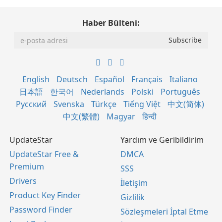
Haber Bülteni:
English
Deutsch
Español
Français
Italiano
日本語
한국어
Nederlands
Polski
Português
Русский
Svenska
Türkçe
Tiếng Việt
中文(简体)
中文(繁體)
Magyar
हिन्दी
UpdateStar
Yardım ve Geribildirim
UpdateStar Free &
DMCA
Premium
SSS
Drivers
İletişim
Product Key Finder
Gizlilik
Password Finder
Sözleşmeleri İptal Etme