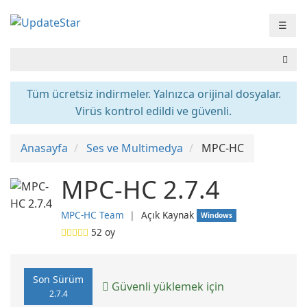
☰
Tüm ücretsiz indirmeler. Yalnızca orijinal dosyalar.
Virüs kontrol edildi ve güvenli.
Anasayfa
Ses ve Multimedya
MPC-HC
MPC-HC 2.7.4
MPC-HC Team
❘
Açık Kaynak
Windows
52
oy
Son Sürüm
Güvenli yüklemek için
2.7.4