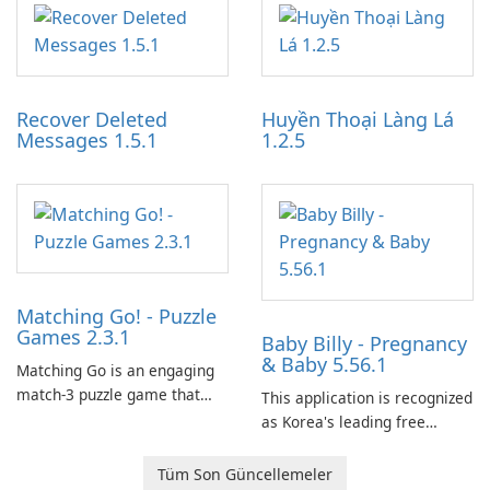
application designed to
work through built-in brand
optimize the gaming
partnerships and integrated
experience for Grand Theft
tools for content distribution
Auto IV.
and audience engagement.
Recover Deleted
Huyền Thoại Làng Lá
Messages 1.5.1
1.2.5
Matching Go! - Puzzle
Games 2.3.1
Baby Billy - Pregnancy
& Baby 5.56.1
Matching Go is an engaging
match-3 puzzle game that
This application is recognized
invites players to join Chloe
as Korea's leading free
and her charming corgi,
platform for pregnancy and
Ollie, on an adventurous
baby tracking, offering
Tüm Son Güncellemeler