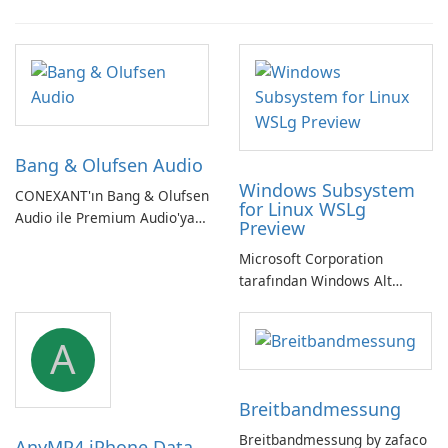
Bang & Olufsen Audio
Windows Subsystem
CONEXANT'ın Bang & Olufsen
for Linux WSLg
Audio ile Premium Audio'ya
Preview
Kendinizi Daldırın
Microsoft Corporation
tarafından Windows Alt
Sistemi WSLg Önizleme -
Linux ve Windows
A
ortamlarının sorunsuz
entegrasyonu için
vazgeçilmez bir araç.
Breitbandmessung
Breitbandmessung by zafaco
AnyMP4 iPhone Data