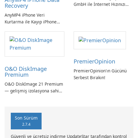
GmbH ile İnternet Hızınızı
Recovery
Kontrol Edin!
AnyMP4 iPhone Veri
Kurtarma ile Kayıp iPhone
Verilerini Kolayca Kurtarın
PremierOpinion
O&O DiskImage
PremierOpinion'ın Gücünü
Premium
Serbest Bırakın!
O&O DiskImage 21 Premium
— gelişmiş izolasyona sahip
güçlü, Alman yapımı tam
sistem yedekleme
Son Sürüm
2.7.4
Güvenli ve ücretsiz indirme UpdateStar tarafından kontrol