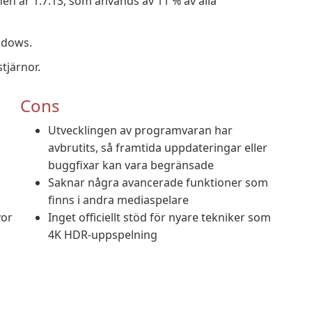
en är 1.7.13, som används av 11 % av alla
ndows.
tjärnor.
Cons
Utvecklingen av programvaran har
avbrutits, så framtida uppdateringar eller
buggfixar kan vara begränsade
Saknar några avancerade funktioner som
finns i andra mediaspelare
vor
Inget officiellt stöd för nyare tekniker som
4K HDR-uppspelning