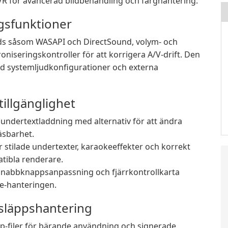
 för avancerad bildbehandling och färghantering.
gsfunktioner
ds såsom WASAPI och DirectSound, volym- och
niseringskontroller för att korrigera A/V-drift. Den
d systemljudkonfigurationer och externa
illgänglighet
undertextladdning med alternativ för att ändra
läsbarhet.
ör stilade undertexter, karaokeeffekter och korrekt
tibla renderare.
nabbknappsanpassning och fjärrkontrollkarta
ee-hanteringen.
utsläppshantering
ip-filer för bärande användning och signerade