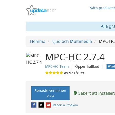
Våra produkte
Alla gr
Hemma
Ljud och Multimedia
MPC-HC
MPC-HC 2.7.4
MPC-HC Team
❘
Öppen källkod
❘
Wind
av
52
röster
Senaste versionen
Säkert att installer
2.7.4
Report a Problem