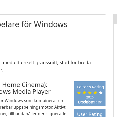
pelare för Windows
med ett enkelt gränssnitt, stöd för breda
r.
 - Home Cinema):
Editor's Rating
dows Media Player
2026
 för Windows som kombinerar en
gurerbar uppspelningsmotor. Aktivt
ner, tillhandahåller den signerade
User Rating