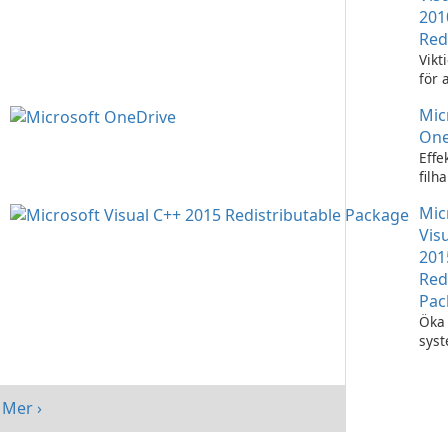
201
Red
Vikt
för 
Visu
Mic
appl
One
Effe
filh
Micr
Mic
One
Vis
201
Red
Pac
Öka 
sys
med
Visu
Redi
Mer ›
Pack