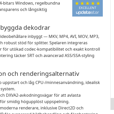
 64-bitars Windows, regelbundna
EXCELLENT
ransparens och långsiktig
nbyggda dekodrar
h videobehållare inbyggt — MKV, MP4, AVI, MOV, MP3,
 robust stöd för splitter. Spelaren integreras
r för utökad codec-kompatibilitet och exakt kontroll
tering täcker SRT och avancerad ASS/SSA-styling
on och renderingsalternativ
 uppstart och låg CPU-/minnesanvändning, idealisk
 system.
ch DXVA2-avkodningsvägar för att avlasta
 för smidig högupplöst uppspelning.
h moderna renderare, inklusive Direct2D och