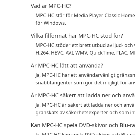
Vad är MPC-HC?
MPC-HC står för Media Player Classic Home
för Windows.
Vilka filformat har MPC-HC stöd för?
MPC-HC stöder ett brett utbud av ljud- och
H.264, HEVC, AVI, WMV, QuickTime, FLAC, 
Är MPC-HC lätt att använda?
Ja, MPC-HC har ett användarvänligt gränssni
snabbtangenter som gör det möjligt för anvä
Är MPC-HC säkert att ladda ner och anv
Ja, MPC-HC är säkert att ladda ner och anv
granskats av säkerhetsexperter och som int
Kan MPC-HC spela DVD-skivor och Blu-ra
Ja, MPC-HC kan spela DVD-skivor och Blu-ra