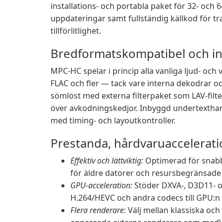
installations- och portabla paket för 32- och
uppdateringar samt fullständig källkod för t
tillförlitlighet.
Bredformatskompatibel och i
MPC-HC spelar i princip alla vanliga ljud- oc
FLAC och fler — tack vare interna dekodrar och
sömlöst med externa filterpaket som LAV-filte
över avkodningskedjor. Inbyggd undertexthan
med timing- och layoutkontroller.
Prestanda, hårdvaruaccelerati
Effektiv och lättviktig:
Optimerad för snabb
för äldre datorer och resursbegränsade
GPU-acceleration:
Stöder DXVA-, D3D11- o
H.264/HEVC och andra codecs till GPU:n
Flera renderare:
Välj mellan klassiska oc