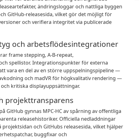
Releaseartefakter, ändringsloggar och nattliga byggen
och GitHub-releasesida, vilket gör det möjligt för
ersioner och verifiera integritet via publicerade
yg och arbetsflödesintegrationer
rar frame stepping, A-B-repeat,
h spellistor. Integrationspunkter för externa
 att vara en del av en större uppspelningspipeline —
r avkodning och madVR för högkvalitativ rendering —
g och kritiska displayuppsättningar.
h projekttransparens
på GitHub gynnas MPC-HC av spårning av offentliga
arenta releasehistoriker. Officiella nedladdningar
 projektsidan och GitHubs releasesida, vilket hjälper
erhetspatchar, buggfixar och