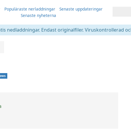
r
Populäraste nerladdningar
Senaste uppdateringar
Senaste nyheterna
atis nedladdningar. Endast originalfiler. Viruskontrollerad oc
ows
a