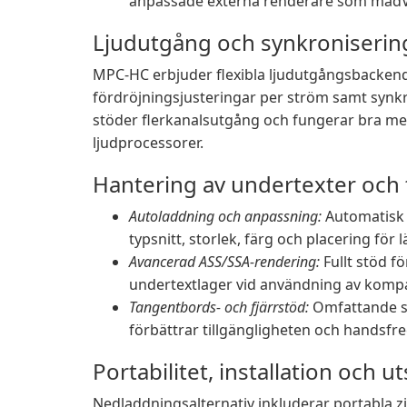
anpassade externa renderare som madVR
Ljudutgång och synkroniserin
MPC-HC erbjuder flexibla ljudutgångsbacken
fördröjningsjusteringar per ström samt synkro
stöder flerkanalsutgång och fungerar bra me
ljudprocessorer.
Hantering av undertexter och t
Autoladdning och anpassning:
Automatisk 
typsnitt, storlek, färg och placering för 
Avancerad ASS/SSA-rendering:
Fullt stöd f
undertextlager vid användning av kompa
Tangentbords- och fjärrstöd:
Omfattande s
förbättrar tillgängligheten och handsfr
Portabilitet, installation och 
Nedladdningsalternativ inkluderar portabla z