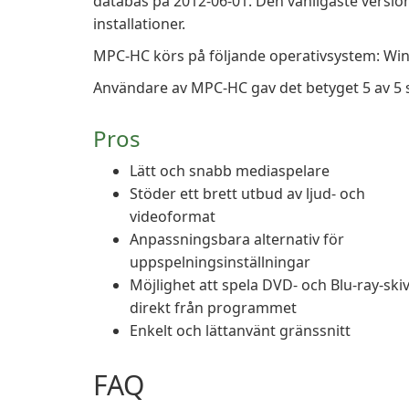
databas på 2012-06-01. Den vanligaste version
installationer.
MPC-HC körs på följande operativsystem: Wi
Användare av MPC-HC gav det betyget 5 av 5 s
Pros
Lätt och snabb mediaspelare
Stöder ett brett utbud av ljud- och
videoformat
Anpassningsbara alternativ för
uppspelningsinställningar
Möjlighet att spela DVD- och Blu-ray-ski
direkt från programmet
Enkelt och lättanvänt gränssnitt
FAQ