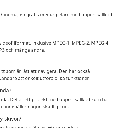
 Cinema, en gratis mediaspelare med öppen källkod
 videofilformat, inklusive MPEG-1, MPEG-2, MPEG-4,
MP3 och många andra.
tt som är lätt att navigera. Den har också
ndare att enkelt utföra olika funktioner.
ända?
ända. Det är ett projekt med öppen källkod som har
e innehåller någon skadlig kod.
y-skivor?
y-skivor med hjälp av externa codecs.