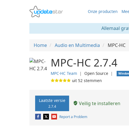
Onze producten
Mee
Allemaal gra
Home
Audio en Multimedia
MPC-HC
MPC-HC 2.7.4
MPC-HC Team
❘
Open Source
❘
Windo
uit
52
stemmen
Laatste versie
Veilig te installeren
2.7.4
Report a Problem