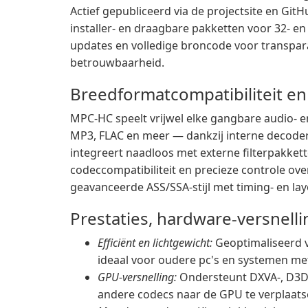
Actief gepubliceerd via de projectsite en Git
installer- en draagbare pakketten voor 32- e
updates en volledige broncode voor transpar
betrouwbaarheid.
Breedformatcompatibiliteit 
MPC-HC speelt vrijwel elke gangbare audio- e
MP3, FLAC en meer — dankzij interne decoder
integreert naadloos met externe filterpakkett
codeccompatibiliteit en precieze controle ov
geavanceerde ASS/SSA-stijl met timing- en la
Prestaties, hardware-versnell
Efficiënt en lichtgewicht:
Geoptimaliseerd v
ideaal voor oudere pc's en systemen me
GPU-versnelling:
Ondersteunt DXVA-, D3D
andere codecs naar de GPU te verplaats