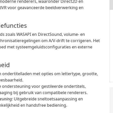
n moderne renderers, waaronder Direct2D en
adVR voor geavanceerde beeldverwerking en
iefuncties
ds zoals WASAPI en DirectSound, volume- en
ronisatieregelingen om A/V-drift te corrigeren. Het
ed met systeemgeluidsconfiguraties en externe
heid
ondertitelladen met opties om lettertype, grootte,
leesbaarheid.
 ondersteuning voor gestileerde ondertitels,
laaging bij gebruik van compatibele renderers.
euning:
Uitgebreide sneltoetsaanpassing en
kelijkheid en handsfree bediening.