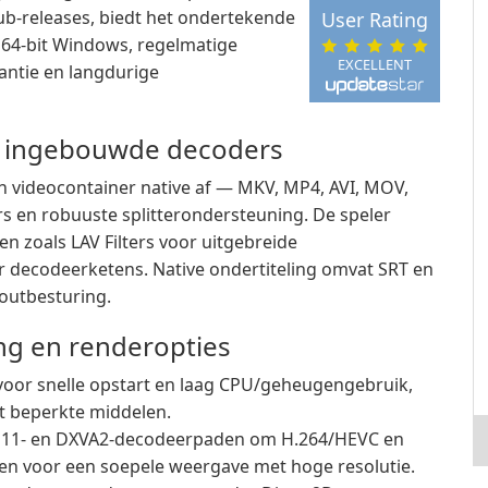
Hub-releases, biedt het ondertekende
User Rating
n 64-bit Windows, regelmatige
EXCELLENT
antie en langdurige
en ingebouwde decoders
n videocontainer native af — MKV, MP4, AVI, MOV,
s en robuuste splitterondersteuning. De speler
en zoals LAV Filters voor uitgebreide
er decodeerketens. Native ondertiteling omvat SRT en
youtbesturing.
ing en renderopties
oor snelle opstart en laag CPU/geheugengebruik,
t beperkte middelen.
11- en DXVA2-decodeerpaden om H.264/HEVC en
en voor een soepele weergave met hoge resolutie.