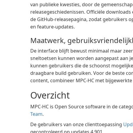
van publieke kwesties, door de gemeenschap
releasegeschiedenissen. Officiële downloads e
de GitHub-releasepagina, zodat gebruikers op
en feature-updates.
Maatwerk, gebruiksvriendelij
De interface blijft bewust minimaal maar zee
sneltoetsen kunnen worden aangepast aan je w
kunnen gebruikers die de schoonst mogelijke 
draagbare build gebruiken. Voor de beste co
content, combineer MPC-HC met bijgewerkte e
Overzicht
MPC-HC is Open Source software in de categ
Team
.
De gebruikers van onze clienttoepassing
Upd
gecontroleerd op updates 4.901.