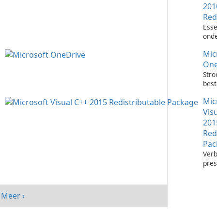
201
Red
Esse
onde
het 
Mic
Visu
toep
One
Stro
bes
met 
Mic
One
Vis
201
Red
Pac
Verb
pres
sys
Micr
C++
Meer ›
Redi
Pack